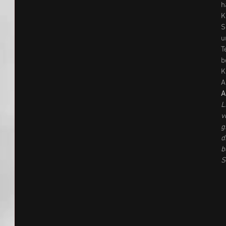
h
K
S
u
T
b
K
A
A
L
v
g
d
b
S