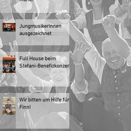
Jungmusikerinnen
ausgezeichnet
Full House beim
Stefani-Benefizkonzert
Wir bitten um Hilfe für
Finn!