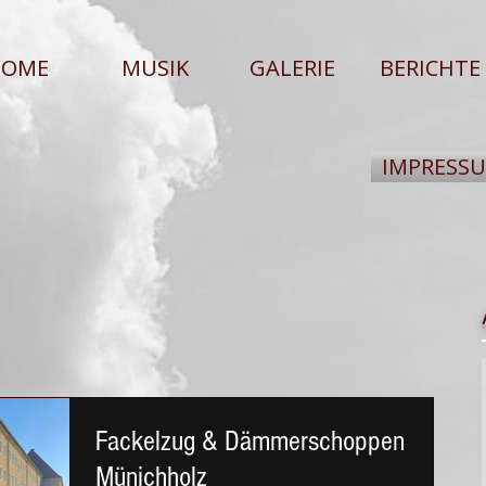
HOME
MUSIK
GALERIE
BERICHTE
IMPRESS
Fackelzug & Dämmerschoppen
Münichholz