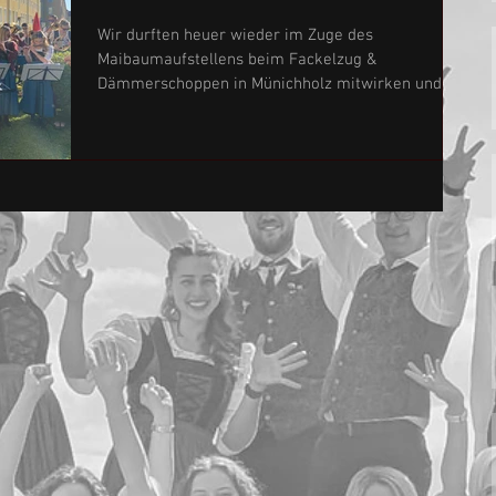
Wir durften heuer wieder im Zuge des
Maibaumaufstellens beim Fackelzug &
Dämmerschoppen in Münichholz mitwirken und für
die musikalische Umrahmung sorgen. Mit einem
abwechslungsreichen Programm haben wir das
gemütliche Beisammensein begleitet und für die
passende Stimmung gesorgt. Bei gutem Essen,
kühlen Getränken und vielen netten Gesprächen
entstand eine gesellige Stimmung. Als es langsam
dunkel wurde, folgte mit dem Fackelzug ein
besonderes Highlight des Abends. Gemeinsam