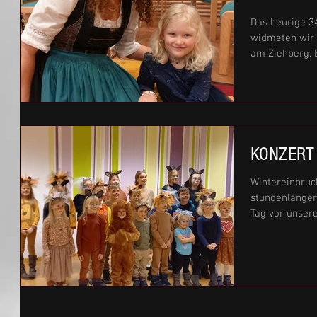
Das heurige 3
widmeten wir 
am Ziehberg.
die...
KONZERT s
Wintereinbru
stundenlanger
Tag vor unser
spannend....