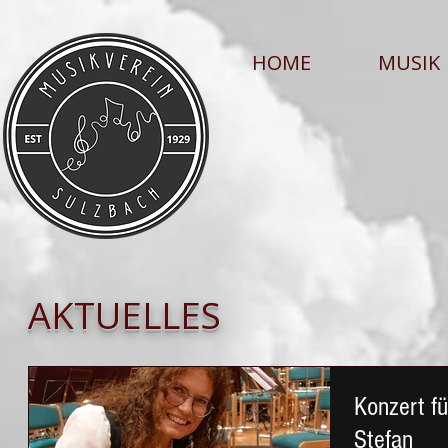
HOME
MUSIK
AKTUELLES
Konzert f
Stefan