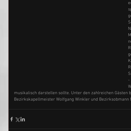
e
s
g
S
N
M
n
R
g
K
R
S
-
W
musikalisch darstellen sollte. Unter den zahlreichen Gästen 
Bezirkskapellmeister Wolfgang Winkler und Bezirksobmann 