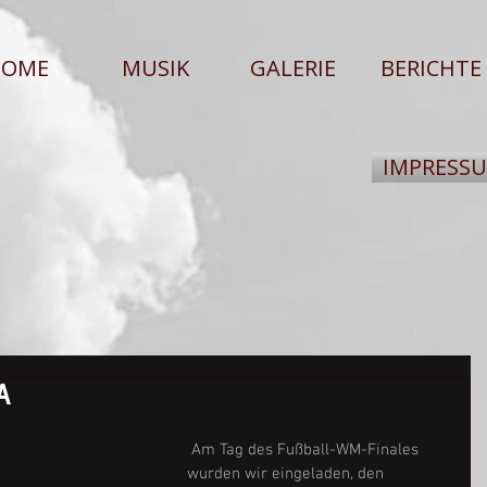
HOME
MUSIK
GALERIE
BERICHTE
IMPRESS
A
 Am Tag des Fußball-WM-Finales 
wurden wir eingeladen, den 