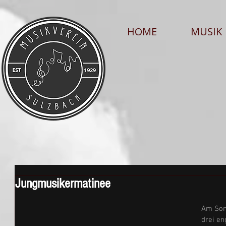
HOME
MUSIK
Jungmusikermatinee
Am Son
drei en