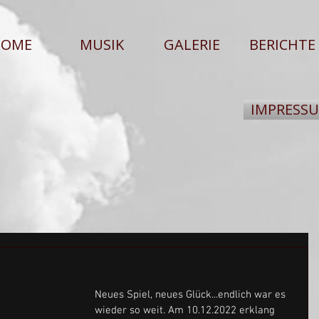
HOME
MUSIK
GALERIE
BERICHTE
IMPRESS
Neues Spiel, neues Glück...endlich war es 
wieder so weit. Am 10.12.2022 erklang 