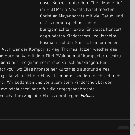
unser Konzert unter dem Titel „Momente“ 
im HDD Maria Neustift. Kapellmeister 
Christian Mayer sorgte mit viel Gefühl und 
in Zusammenspiel mit einem 
buntgemischten, extra für dieses Konzert 
gegründeten Kinderchors und Joachim 
Ensmann auf der Steirischen für den ein 
Auch war der Komponist Mag. Thomas Holzer, welcher das 
he Harmonika mit dem Titel "Waldheimat" komponierte, extra 
 Abend mit uns gemeinsam musikalisch ausklingen. Bei 
r you", wo Elias Kronsteiner kurzfristig aufgrund eines 
ang, glänzte nicht nur Elias´ Trompete , sondern noch viel mehr 
d.  Wir bedanken uns vor allem beim Kinderchor, bei den 
Gemeindebürger*innen für die entgegengebrachte 
undschaft im Zuge der Haussammlungen. 
Fotos... 