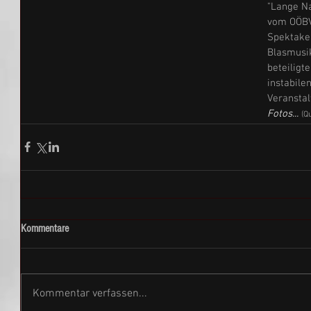
"Lange Na
vom OÖBV-
Spektakel
Blasmusik
beteiligt
instabile
Veranstal
Fotos...
(Q
Kommentare
Kommentar verfassen...